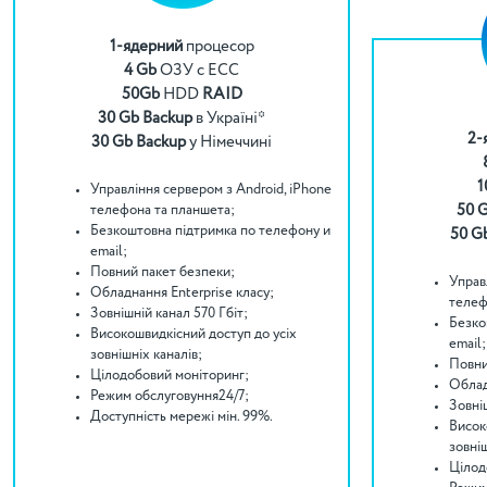
1-ядерний
процесор
4 Gb
ОЗУ с ECC
50Gb
HDD
RAID
30 Gb Backup
в Україні*
2-
30 Gb Backup
у Німеччині
1
Управління сервером з Android, iPhone
50 
телефона та планшета;
Безкоштовна підтримка по телефону и
50 G
email;
Повний пакет безпеки;
Управ
Обладнання Enterprise класу;
телеф
Зовнішній канал 570 Гбіт;
Безко
Високошвидкісний доступ до усіх
email;
зовнішніх каналів;
Повни
Цілодобовий моніторинг;
Облад
Режим обслуговуння24/7;
Зовніш
Доступність мережі мін. 99%.
Висок
зовніш
Цілод