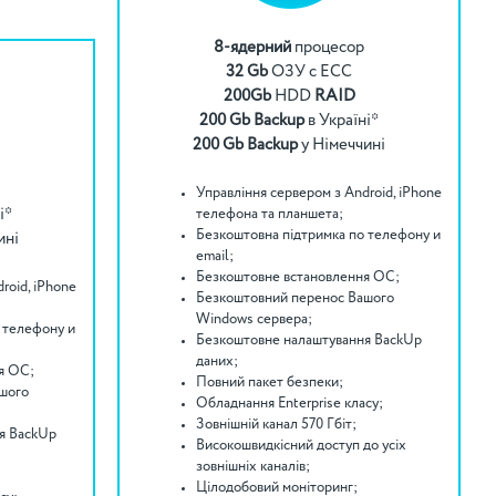
8-ядерний
процесор
32 Gb
ОЗУ с ECC
200Gb
HDD
RAID
200 Gb Backup
в Україні*
200 Gb Backup
у Німеччині
Управління сервером з Android, iPhone
і*
телефона та планшета;
Безкоштовна підтримка по телефону и
ині
email;
Безкоштовне встановлення ОС;
roid, iPhone
Безкоштовний перенос Вашого
Windows сервера;
 телефону и
Безкоштовне налаштування BackUp
даних;
я ОС;
Повний пакет безпеки;
шого
Обладнання Enterprise класу;
Зовнішній канал 570 Гбіт;
я BackUp
Високошвидкісний доступ до усіх
зовнішніх каналів;
Цілодобовий моніторинг;