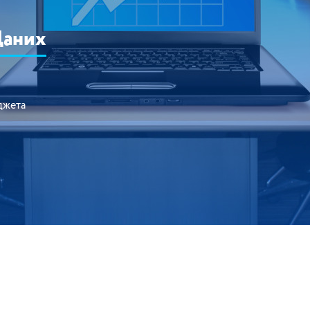
Даних
джета