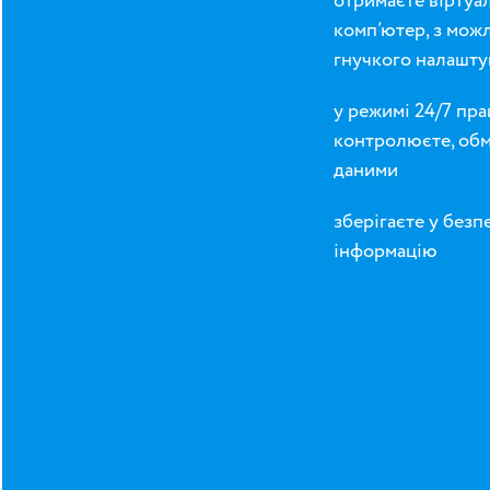
отримаєте віртуа
комп’ютер, з мож
гнучкого налашту
у режимі 24/7 пра
контролюєте, об
даними
зберігаєте у безп
інформацію