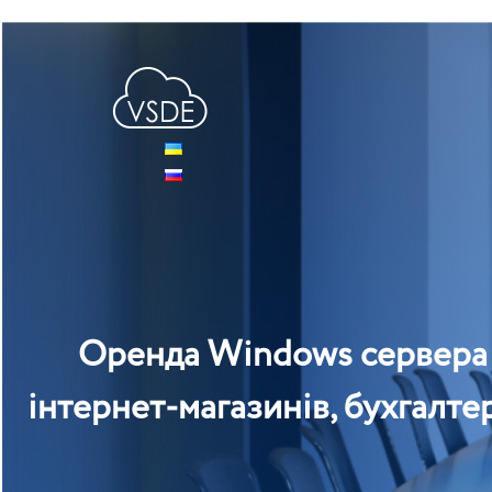
Skip
VSDE
Ещё один сайт на WordPress
to
content
Оренда Windows сервера (в
інтернет-магазинів, бухгалте