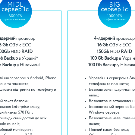
ядерний
процесор
4-ядерний
процесор
8 Gb
ОЗУ с ECC
16 Gb
ОЗУ с ECC
00Gb
HDD
RAID
150Gb
HDD
RAID
Gb Backup
в Україні*
100 Gb Backup
в Україн
b Backup
у Німеччині
100 Gb Backup
у Німечч
ління сервером з Android, iPhone
Управління сервером з And
она та планшета;
телефона та планшета;
штовна підтримка по телефону и
Безкоштовна підтримка по
email;
й пакет безпеки;
Безкоштовне встановленн
нання Enterprise класу;
Безкоштовний перенос Ва
ній канал 570 Гбіт;
Windows сервера;
ошвидкісний доступ до усіх
Безкоштовне налаштуванн
ніх каналів;
даних;
обовий моніторинг;
Повний пакет безпеки;