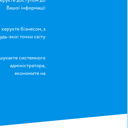
еруєте доступом до
Вашої інформації
керуєте бізнесом, з
удь-якої точки світу
 шукаєте системного
адміністратора,
економите на
встановленні та
налаштуванні
програмного
забезпечення