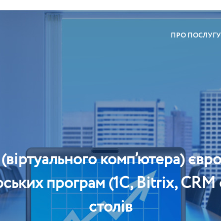
ПРО ПОСЛУГУ
іртуального комп’ютера) європ
рських програм (1С, Bitrix, CRM
столів